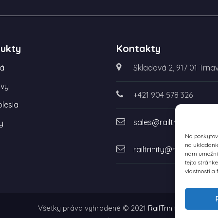
ukty
Kontakty
ká
Skladová 2, 917 01 Trna
vy
+421 904 578 326
lesia
sales@railtrinity.eu
y
Na poskytova
na ukladanie
railtrinity@railtrinity.eu
nám umožní s
tejto stránk
vlastnosti a 
Všetky práva vyhradené © 2021
RailTrinity