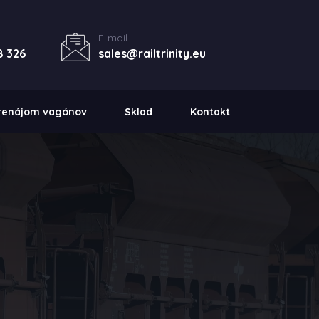
E-mail
8 326
sales@railtrinity.eu
prenájom vagónov
Sklad
Kontakt