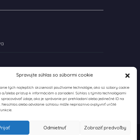
va
Spravujte súhlas so súbormi cookie
nie tých najlepších skúseností používame technológie, ako sú súbory cookie
 a/alebo prístup k informáciám o zariadení. Súhlas s týmito technológiami
pracovávať údaje, ako je správanie pri prehliadaní alebo jedinečné ID na
e. Nesúhlas alebo odvolanie súhlasu môže nepriaznivo ovplyvniť určité
funkcie.
Prijať
Odmietnuť
Zobraziť predvoľby