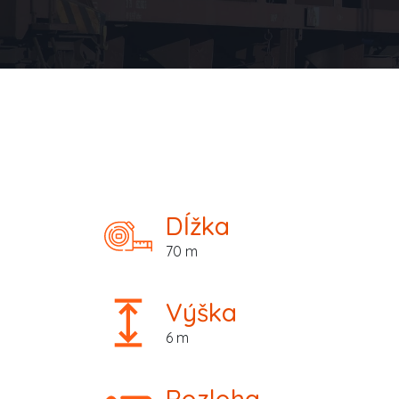
Dĺžka
70 m
Výška
6 m
Rozloha