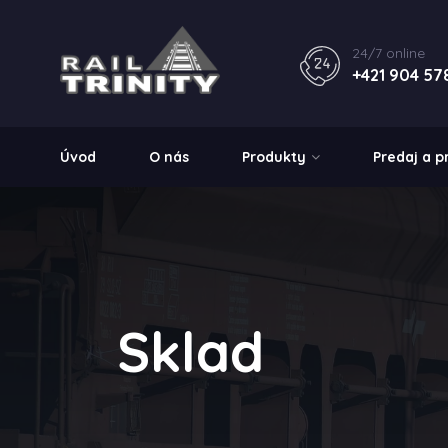
24/7 online
+421 904 57
Úvod
O nás
Produkty
Predaj a 
Sklad