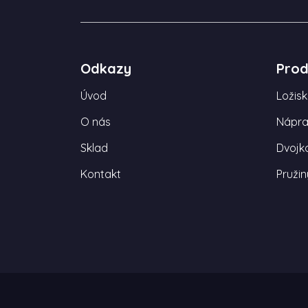
Odkazy
Prod
Úvod
Ložis
O nás
Nápra
Sklad
Dvojko
Kontakt
Pružin