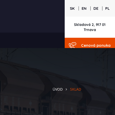
|
|
|
SK
EN
DE
PL
Skladová 2, 917 01
Trnava
Cenová ponuka
ÚVOD
SKLAD