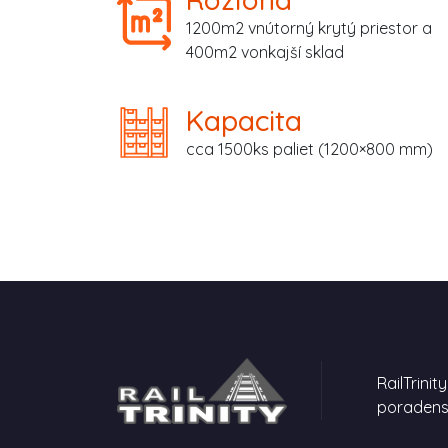
1200m2 vnútorný krytý priestor a
400m2 vonkajší sklad
Kapacita
cca 1500ks paliet (1200×800 mm)
RailTrinit
poradens